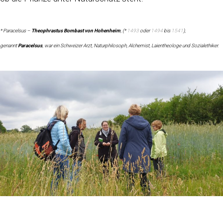
* Paracelsus –
Theophrastus Bombast von Hohenheim
, (*
1493
oder
1494
bis
1541
),
genannt
Paracelsus
, war ein Schweizer Arzt, Naturphilosoph, Alchemist, Laientheologe und Sozialethiker.